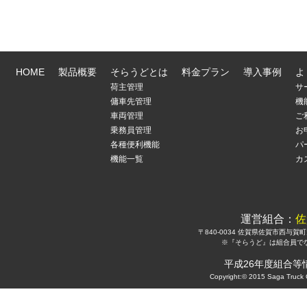
HOME
製品概要
そらうどとは
料金プラン
導入事例
よ
荷主管理
サ
傭車先管理
機
車両管理
ご
乗務員管理
お
各種便利機能
パ
機能一覧
カ
運営組合：
佐
〒840-0034 佐賀県佐賀市西与賀町大字厘
※『そらうど』は組合員で
平成26年度組合
Copyright:© 2015 Saga Truck C