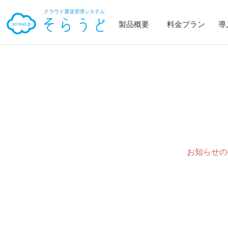
クラウド運送管理システム
製品概要
料金プラン
導
そらうどとは
荷主管理
傭車先管理
配車管理
車両管理
乗務員管理
各種便利機能
お知らせの
機能一覧